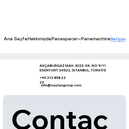
Ana Sayfa
Hakkımızda
Panaspacer
Panamachine
İletişim
AKÇABURGAZ MAH. 3023. SK. NO:9/11
ESENYURT, 34522, İSTANBUL, TÜRKİYE
+90 212 858 22
22
info@soytasgroup.com
Contac