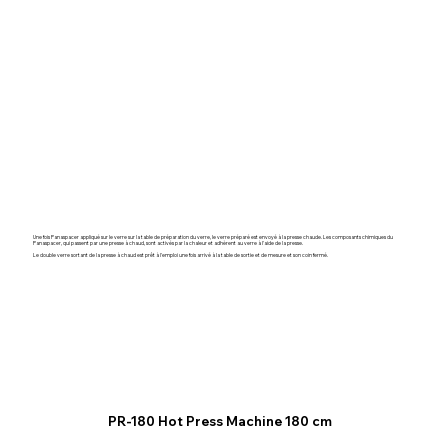
Une fois Panaspacer appliqué sur le verre sur la table de préparation du verre, le verre préparé est envoyé à la presse chaude. Les composants chimiques du
Panaspacer, qui passent par une presse à chaud, sont activés par la chaleur et adhèrent au verre à l'aide de la presse.
Le double verre sortant de la presse à chaud est prêt à l'emploi une fois arrivé à la table de sortie et de mesure et son coin fermé.
PR-180 Hot Press Machine
180 cm