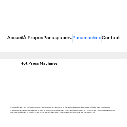
Accueil
À Propos
Panaspacer
Panamachine
Contact
Hot Press Machines
La presse à chaud Panamachine se compose d'une table de préparation du verre, d'un groupe d'extension, d'une presse à chaud et d'une table de sortie.
La table de préparation du verre permet au verre de se déplacer facilement sur la surface grâce à ses canaux d'air. Le verre, qui peut être facilement déplacé et
positionné, est fixé grâce à sa fonction d'aspiration et ses pieds d'alignement, permettant une application à l'aide d'un outil manuel.