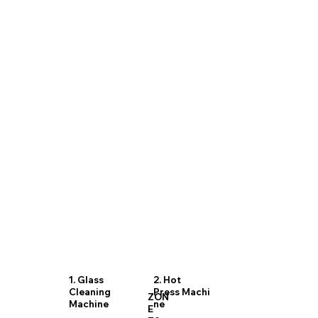
1. Glass
2. Hot
Cleaning
Press Machi
ZON
Machine
ne
E