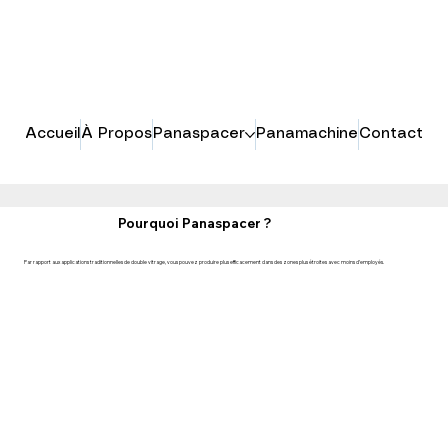
Accueil
À Propos
Panaspacer
Panamachine
Contact
Pourquoi Panaspacer ?
Par rapport aux applications traditionnelles de double vitrage, vous pouvez produire plus efficacement dans des zones plus étroites avec moins d’employés.