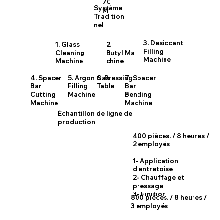
70
Système
M²
Tradition
nel
3. Desiccant
1. Glass
2.
Filling
Cleaning
Butyl Ma
Machine
Machine
chine
4. Spacer
5. Argon Gas
6. Pressing
7. Spacer
Bar
Filling
Table
Bar
Cutting
Machine
Bending
Machine
Machine
Échantillon de ligne de
production
400 pièces. / 8 heures /
2 employés
1- Application
d'entretoise
2- Chauffage et
pressage
3- Finition
800 pièces. / 8 heures /
3 employés