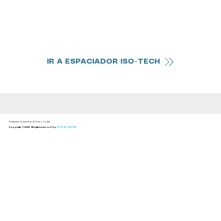
IR A ESPACIADOR ISO-TECH
Panaspacer es una marca del Grupo Soytaş.
Copyright ©2026 All rights reserved by
SOYTAŞ GROUP