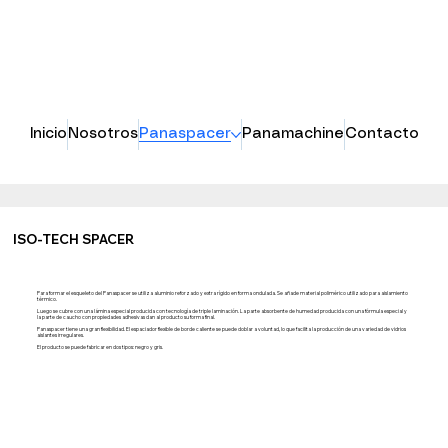
Inicio
Nosotros
Panaspacer
Panamachine
Contacto
ISO-TECH SPACER
Para formar el esqueleto del Panaspacer se utiliza aluminio reforzado y extra rígido en forma ondulada. Se añade material polimérico utilizado para aislamiento
térmico.
Luego se cubre con una lámina especial producida con tecnología de triple laminación. La parte absorbente de humedad producida con una fórmula especial y
la parte de caucho con propiedades adhesivas dan al producto su forma final.
Panaspacer tiene una gran flexibilidad. El espaciador flexible de borde caliente se puede doblar a voluntad, lo que facilita la producción de una variedad de vidrios
aislantes irregulares.
El producto se puede fabricar en dos tipos: negro y gris.