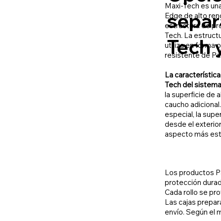
Maxi-Tech es un
separ
Edge de alto ren
estructura de pro
Tech. La estruct
Tech 
utiliza en forma
resistente de P
La característica
Tech del sistem
la superficie de 
caucho adicional
especial, la supe
desde el exterior
aspecto más esté
Los productos P
protección durad
Cada rollo se pro
Las cajas prepar
envío. Según el 