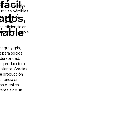
ácil,
 de aislamiento
cir las pérdidas
iados,
condensación y
o de los
ce eficiencia en
iable
ducción de doble
egro y gris,
e para socios
durabilidad,
 de producción en
islante. Gracias
de producción,
eriencia en
os clientes
ventaja de un