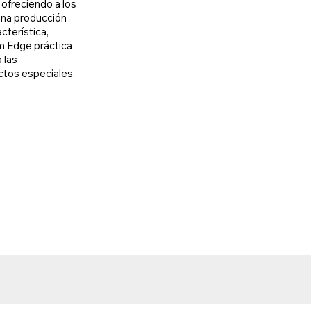
 ofreciendo a los
 una producción
cterística,
m Edge práctica
 las
ctos especiales.