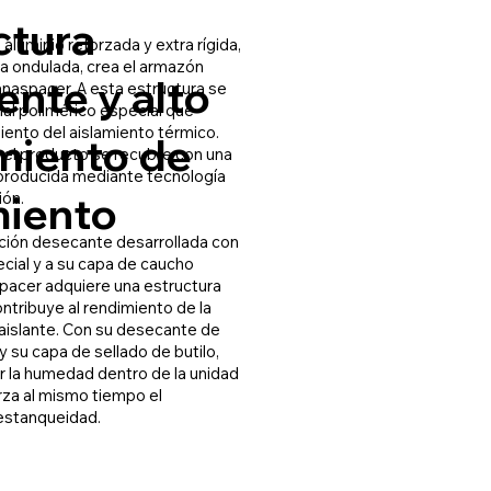
ctura
aluminio reforzada y extra rígida,
ma ondulada, crea el armazón
ente y alto
naspacer. A esta estructura se
ial polimérico especial que
iento del aislamiento térmico.
miento de
 el producto se recubre con una
 producida mediante tecnología
miento
ión.
cción desecante desarrollada con
cial y a su capa de caucho
pacer adquiere una estructura
ntribuye al rendimiento de la
 aislante. Con su desecante de
y su capa de sellado de butilo,
r la humedad dentro de la unidad
erza al mismo tiempo el
estanqueidad.