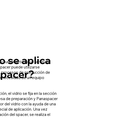
 se aplica
ctura práctica que facilita la
spacer puede utilizarse
pacer?
s procesos de producción de
sin necesidad de un equipo
ión, el vidrio se fija en la sección
esa de preparación y Panaspacer
or del vidrio con la ayuda de una
cial de aplicación. Una vez
cación del spacer, se realiza el