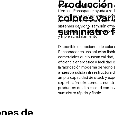
Producción f
Gracias a su estructura especial
térmico, Panaspacer ayuda a redu
colores var
de calor, controlar el riesgo de 
contribuir al rendimiento durader
sistemas de vidrio. También ofre
suministro f
los procesos industriales de pro
y triple acristalamiento.
Disponible en opciones de color n
Panaspacer es una solución fiabl
comerciales que buscan calidad, 
eficiencia energética y facilidad
la fabricación moderna de vidrio a
a nuestra sólida infraestructura 
amplia capacidad de stock y exp
exportación, ofrecemos a nuestr
productos de alta calidad con la 
suministro rápido y fiable.
nes de