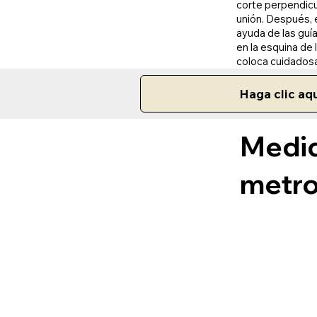
corte perpendicul
unión. Después, e
ayuda de las guí
en la esquina de 
coloca cuidados
Haga clic aqu
Medid
metro