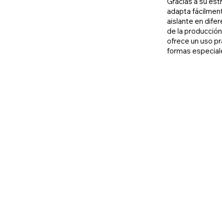
Gracias a su est
adapta fácilment
aislante en dif
de la producción
ofrece un uso pr
formas especiale