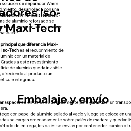
a solución de separador Warm
adores Iso-
dimiento, desarrollada con una
ducción similar al sistema Iso-
ura de aluminio reforzado se
y Maxi-Tech
 ondulada, creando así el armazón
anaspacer.
 principal que diferencia Maxi-
a Iso-Tech
es el recubrimiento de
aluminio con un material de
. Gracias a este revestimiento
rficie de aluminio queda invisible
, ofreciendo al producto un
tico e integrado.
Embalaje y envío
anaspacer se embalan cuidadosamente para garantizar un transpo
era.
tege con papel de aluminio sellado al vacío y luego se coloca en una
adas se cargan ordenadamente sobre palés de madera y quedan lis
método de entrega, los palés se envían por contenedor, camión o t