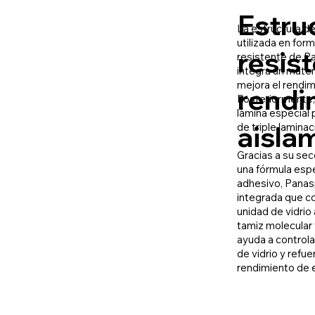
Estru
La estructura de 
utilizada en for
resist
resistente de Pa
integra un mater
mejora el rendim
rendi
Posteriormente,
lámina especial
aisla
de triple laminac
Gracias a su se
una fórmula espe
adhesivo, Panas
integrada que co
unidad de vidrio
tamiz molecular 
ayuda a controla
de vidrio y refu
rendimiento de 