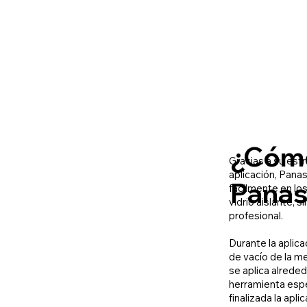
¿Cómo
Gracias a su estru
aplicación, Pana
Panas
fácilmente en lo
vidrio aislante, 
profesional.
Durante la aplicac
de vacío de la m
se aplica alreded
herramienta espe
finalizada la apli