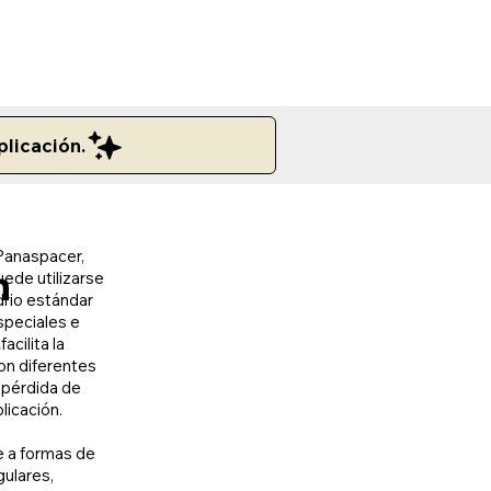
plicación.
 Panaspacer,
n
uede utilizarse
drio estándar
speciales e
o
acilita la
con diferentes
 pérdida de
licación.
e a formas de
gulares,