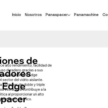
Inicio
Nosotros
Panaspacer
Panamachine
Co
iones de
e alto rendimiento, facilidad de
adores
uso duradero gracias a sus
separadores Warm Edge
 sector del vidrio aislante.
 Edge
a sistemas de doble y triple
 su estructura contribuye a la
tica al proporcionar un alto
spacer
islamiento térmico.