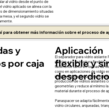
ar al vidrio desde el punto de
l vidrio aplicado se alinea con la
as de dimensionamiento situadas
la mesa, y el segundo vidrio se
amente.
í para obtener más información sobre el proceso de a
as y
Aplicación
El separador para vidrio aislante
s por caja
flexible y si
gracias a su estructura flexible, p
fácilmente tanto en formas de vi
como en aplicaciones de vidrio e
desperdici
irregulares. Su estructura flexible f
producción de vidrios aislantes 
geometrías y reduce al mínimo la
material durante el proceso de ap
Panaspacer se adapta fácilment
vidrio circulares, arqueadas, trian