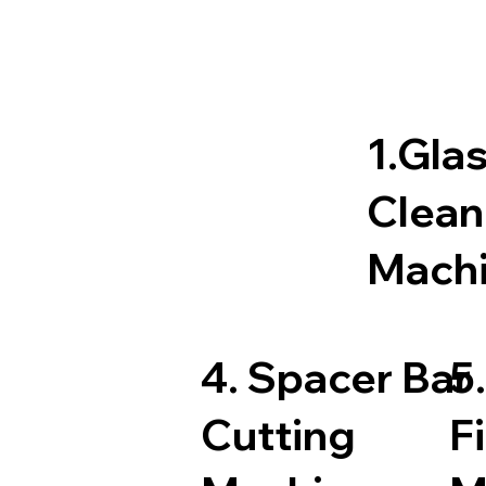
1.Gla
Clean
Mach
4. Spacer Bar
5
Cutting
Fi