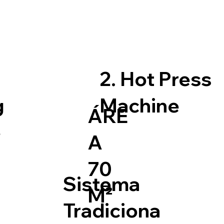
2. Hot Press
g
Machine
ÁRE
e
A
70
Sistema
M²
Tradiciona