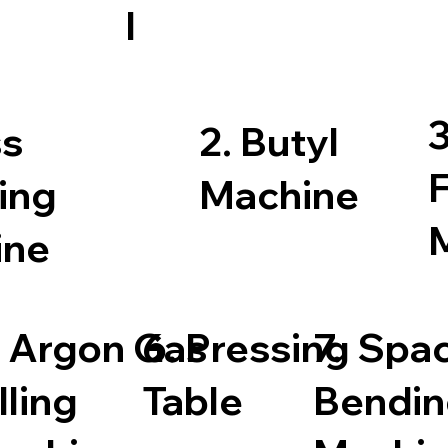
l
3
ss
2. Butyl
F
ing
Machine
ine
. Argon Gas
6. Pressing
7. Spa
lling
Table
Bendin