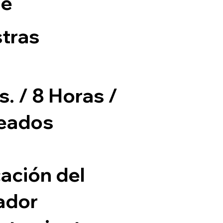
ne
tras
. / 8 Horas /
eados
cación del
ador