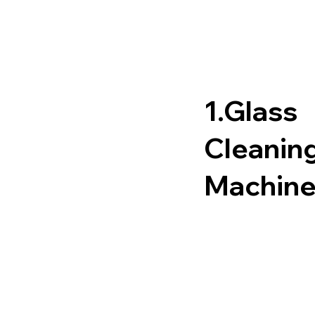
1.Glass
Cleanin
Machin