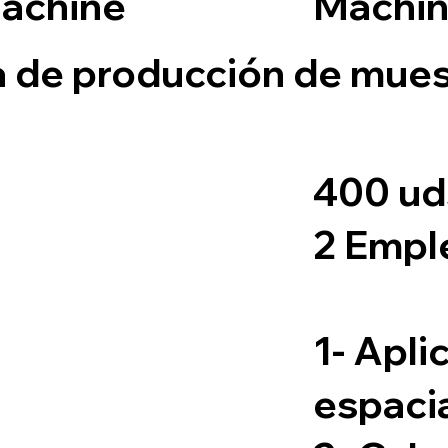
achine
Machi
a de producción de mues
400 uds
2 Empl
1- Apli
espaci