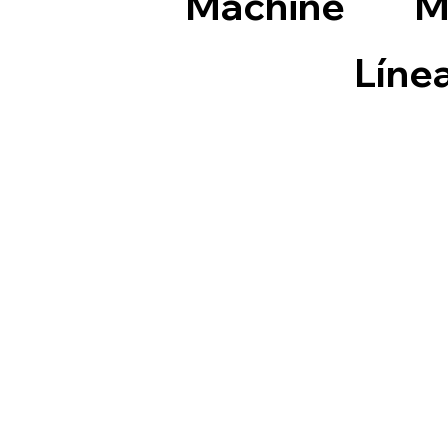
Machine
M
Líne