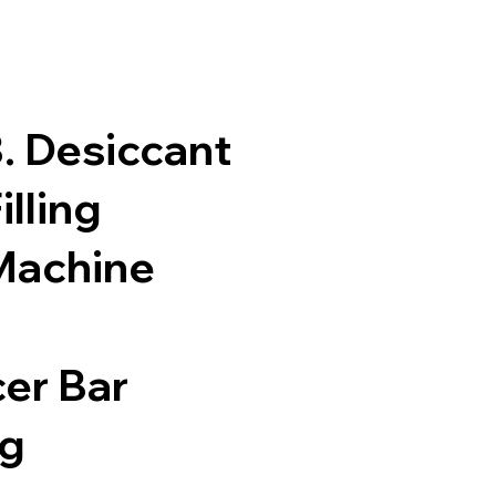
. Desiccant
illing
Machine
cer Bar
g